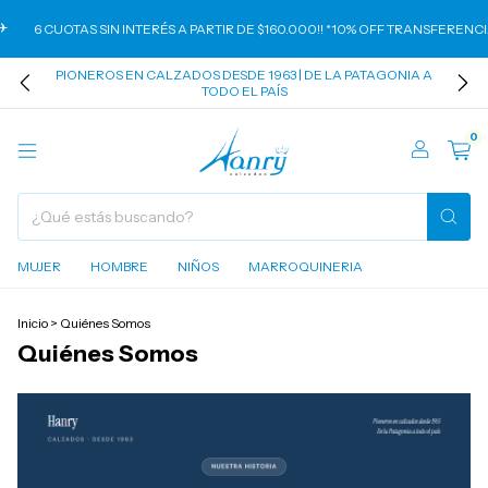
6 CUOTAS SIN INTERÉS A PARTIR DE $160.000!! *10% OFF TRANSFERENCIA*
PIONEROS EN CALZADOS DESDE 1963 | DE LA PATAGONIA A
TODO EL PAÍS
0
MUJER
HOMBRE
NIÑOS
MARROQUINERIA
Inicio
>
Quiénes Somos
Quiénes Somos