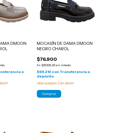
DAMA DMOON
MOCASÍN DE DAMA DMOON
ROL
NEGRO CHAROL
$76.900
erés
3
x
$25.633,33
sin interés
nsferencia o
$69.210
con
Transferencia o
depósito
tock!
¡Solo quedan
2
en stock!
Comprar