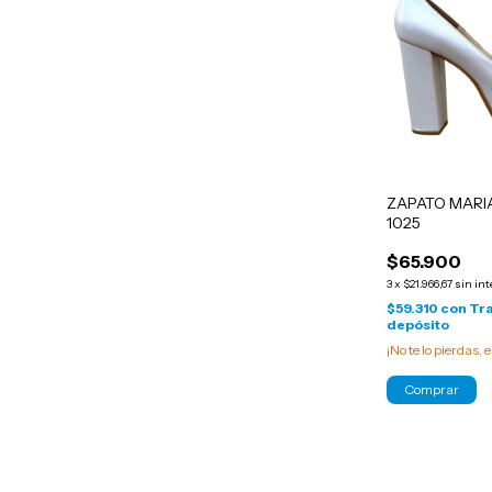
ZAPATO MARI
1025
$65.900
3
x
$21.966,67
sin int
$59.310
con
Tra
depósito
¡No te lo pierdas, e
Comprar