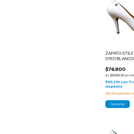
ZAPATO STIL
01101 BLANC
$76.900
3
x
$25.633,33
sin in
$69.210
con
Tr
depósito
¡No te lo pierdas, e
Comprar