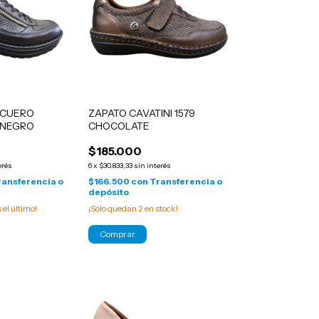
 CUERO
ZAPATO CAVATINI 1579
3 NEGRO
CHOCOLATE
$185.000
erés
6
x
$30.833,33
sin interés
ransferencia o
$166.500
con
Transferencia o
depósito
s el último!
¡Solo quedan
2
en stock!
Comprar