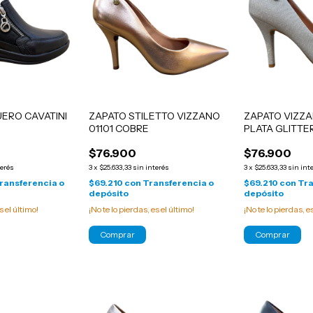
UERO CAVATINI
ZAPATO STILETTO VIZZANO
ZAPATO VIZZA
01101 COBRE
PLATA GLITTE
$76.900
$76.900
terés
3
x
$25.633,33
sin interés
3
x
$25.633,33
sin int
ransferencia o
$69.210
con
Transferencia o
$69.210
con
Tra
depósito
depósito
s el último!
¡No te lo pierdas, es el último!
¡No te lo pierdas, e
Comprar
Comprar