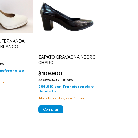
A FERNANDA
O BLANCO
ZAPATO GRAVAGNA NEGRO
CHAROL
erés
nsferencia o
$109.900
3
x
$36.633,33
sin interés
tock!
$98.910
con
Transferencia o
depósito
¡No te lo pierdas, es el último!
Comprar