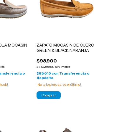
OLA MOCASIN
ZAPATO MOCASIN DE CUERO
GREEN & BLACK NARANJA
$98.900
erés
3
x
$32.966,67
sin interés
ansferencia o
$89.010
con
Transferencia o
depósito
tock!
¡No te lo pierdas, es el último!
Comprar