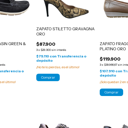
ZAPATO STILETTO GRAVAGNA
ORO
SIN GREEN &
ZAPATO FRAG
$87.900
O
PLATINO ORO
3
x
$29.300
sin interés
$79.110
con
Transferencia o
$119.900
depósito
terés
3
x
$39.966,67
sin int
¡No te lo pierdas, es el último!
ansferencia o
$107.910
con
Tr
depósito
Comprar
s el último!
¡Solo quedan
2
en s
Comprar