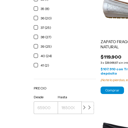
35 (8)
36 (20)
37 (25)
38 (27)
ZAPATO FRAG
39 (25)
NATURAL
40 (24)
$119.900
3
x
$39.966,67
sin in
41 (2)
$107.910
con
Tr
depósito
¡No te lo pierdas, e
PRECIO
Comprar
Desde
Hasta