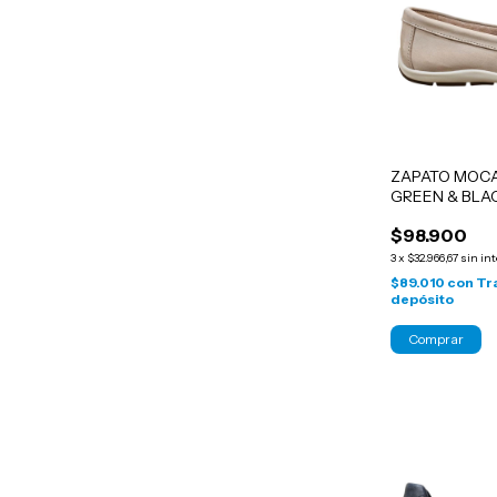
ZAPATO MOCA
GREEN & BLA
$98.900
3
x
$32.966,67
sin in
$89.010
con
Tr
depósito
Comprar