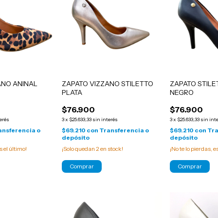
ANO ANINAL
ZAPATO VIZZANO STILETTO
ZAPATO STILE
PLATA
NEGRO
$76.900
$76.900
terés
3
x
$25.633,33
sin interés
3
x
$25.633,33
sin int
ansferencia o
$69.210
con
Transferencia o
$69.210
con
Tra
depósito
depósito
s el último!
¡Solo quedan
2
en stock!
¡No te lo pierdas, e
Comprar
Comprar