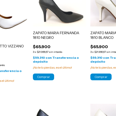
ZAPATO MARIA FERNANDA
ZAPATO MARI
1810 NEGRO
1810 BLANCO
ETTO VIZZANO
$65.900
$65.900
O
3
x
$21.966,67
sin interés
3
x
$21.966,67
sin int
$59.310
con
Transferencia o
$59.310
con
Tra
depósito
depósito
terés
¡No te lo pierdas, es el último!
¡No te lo pierdas, e
ansferencia o
Comprar
Comprar
s el último!