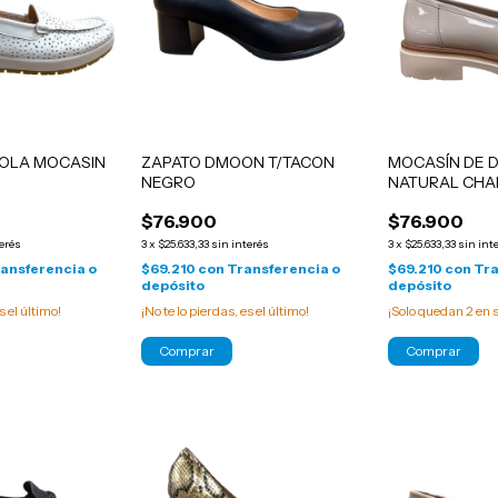
OLA MOCASIN
ZAPATO DMOON T/TACON
MOCASÍN DE 
NEGRO
NATURAL CHA
$76.900
$76.900
terés
3
x
$25.633,33
sin interés
3
x
$25.633,33
sin int
ansferencia o
$69.210
con
Transferencia o
$69.210
con
Tra
depósito
depósito
s el último!
¡No te lo pierdas, es el último!
¡Solo quedan
2
en s
Comprar
Comprar