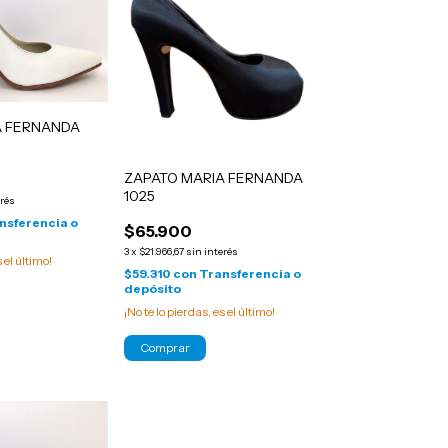
A FERNANDA
ZAPATO MARIA FERNANDA
1025
erés
nsferencia o
$65.900
3
x
$21.966,67
sin interés
s el último!
$59.310
con
Transferencia o
depósito
¡No te lo pierdas, es el último!
Comprar