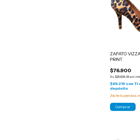
ZAPATO VIZZ
PRINT
$76.900
3
x
$25.633,33
sin in
$69.210
con
Tr
depósito
¡No te lo pierdas, e
Comprar