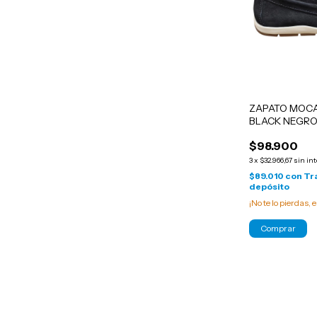
ZAPATO MOCA
BLACK NEGR
$98.900
3
x
$32.966,67
sin in
$89.010
con
Tr
depósito
¡No te lo pierdas, e
Comprar