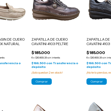
SIN DE CUERO
ZAPATILLA DE CUERO
ZAPATILLA DE
CK NATURAL
CAVATINI 4103 PELTRE
CAVATINI 410
$185.000
$185.000
terés
6
x
$30.833,33
sin interés
6
x
$30.833,33
sin int
ansferencia o
$166.500
con
Transferencia o
$166.500
con
T
depósito
depósito
¡Solo quedan
2
en stock!
¡No te lo pierdas, e
Comprar
Comprar