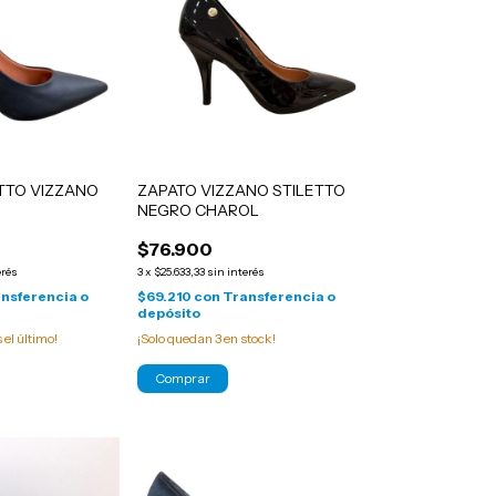
TTO VIZZANO
ZAPATO VIZZANO STILETTO
NEGRO CHAROL
$76.900
erés
3
x
$25.633,33
sin interés
nsferencia o
$69.210
con
Transferencia o
depósito
s el último!
¡Solo quedan
3
en stock!
Comprar