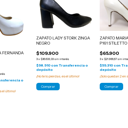
ZAPATO LADY STORK ZINGA
ZAPATO MARI
NEGRO
P161 STILETT
A FERNANDA
$109.900
$65.900
3
x
$36.633,33
sin interés
3
x
$21.966,67
sin int
$98.910
con
Transferencia o
$59.310
con
Tra
depósito
depósito
erés
¡No te lo pierdas, es el último!
¡Solo quedan
2
en s
nsferencia o
Comprar
Comprar
s el último!