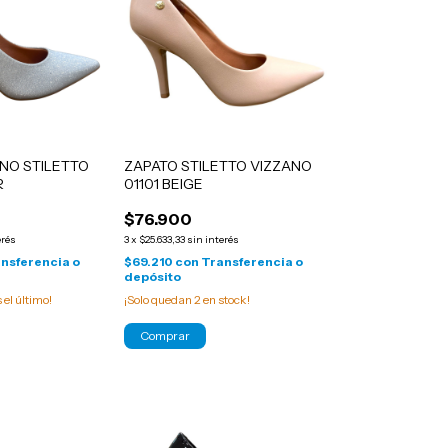
NO STILETTO
ZAPATO STILETTO VIZZANO
R
01101 BEIGE
$76.900
erés
3
x
$25.633,33
sin interés
nsferencia o
$69.210
con
Transferencia o
depósito
s el último!
¡Solo quedan
2
en stock!
Comprar