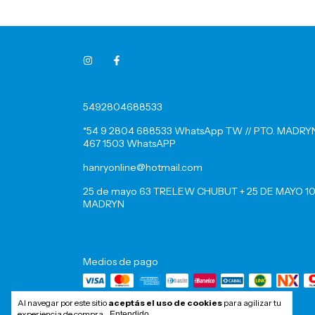
5492804688533
*54 9 2804 688533 WhatsApp TW // PTO. MADRYN
467 1503 WhatsAPP
hanryonline@hotmail.com
25 de mayo 63 TRELEW CHUBUT + 25 DE MAYO 10
MADRYN
Medios de pago
Al navegar por este sitio
aceptás el uso de cookies
para agilizar tu
experiencia de compra.
Entendido