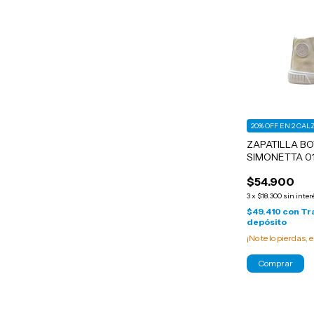
20% OFF EN 2 CA
ZAPATILLA BO
SIMONETTA 01
$54.900
3
x
$18.300
sin inter
$49.410
con
Tr
depósito
¡No te lo pierdas, e
Comprar