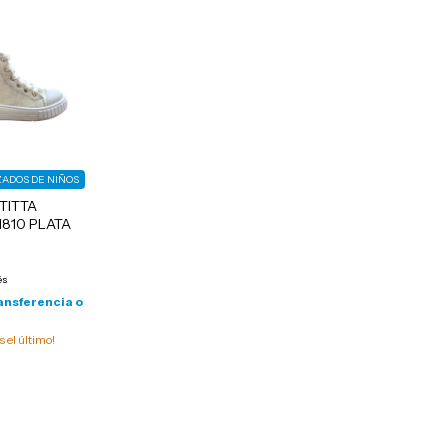
LZADOS DE NIÑOS
TITTA
810 PLATA
és
ansferencia o
s el último!