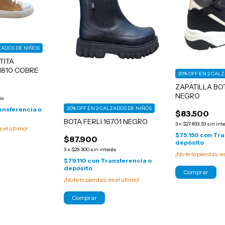
LZADOS DE NIÑOS
TITA
1810 COBRE
20% OFF EN 2 CAL
ZAPATILLA BO
NEGRO
és
20% OFF EN 2 CALZADOS DE NIÑOS
ansferencia o
$83.500
BOTA FERLI 16701 NEGRO
3
x
$27.833,33
sin int
s el último!
$75.150
con
Tra
$87.900
depósito
3
x
$29.300
sin interés
¡No te lo pierdas, e
$79.110
con
Transferencia o
depósito
Comprar
¡No te lo pierdas, es el último!
Comprar