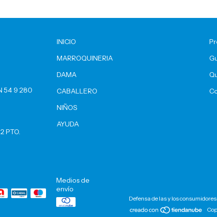
INICIO
Pr
MARROQUINERIA
Gu
DAMA
Qu
 54 9 280
CABALLERO
Co
NIÑOS
AYUDA
2 PTO.
Medios de
envío
Defensa de las y los consumidores
Cop