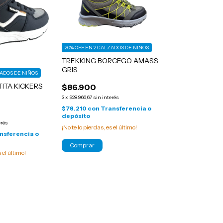
20% OFF EN 2 CALZADOS DE NIÑOS
TREKKING BORCEGO AMASS
GRIS
ZADOS DE NIÑOS
TITA KICKERS
$86.900
3
x
$28.966,67
sin interés
$78.210
con
Transferencia o
depósito
erés
¡No te lo pierdas, es el último!
nsferencia o
Comprar
s el último!