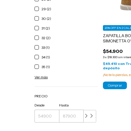
29 (2)
30 (2)
20% OFF EN 2 CA
31 (2)
ZAPATILLA BO
32 (2)
SIMONETTA 0
33 (1)
$54.900
34 (1)
3
x
$18.300
sin inter
$49.410
con
Tr
35 (1)
depósito
¡No te lo pierdas, e
Ver más
Comprar
PRECIO
Desde
Hasta