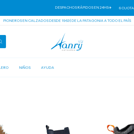
DESPACHOS RÁPIDOS EN 24HS✈️
6 CUOTAS S
PIONEROS EN CALZADOS DESDE 1963 | DE LA PATAGONIA A TODO EL PAÍS
LERO
NIÑOS
AYUDA