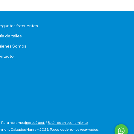
eguntas frecuentes
ía de talles
ienes Somos
ntacto
. Para reclamos
ingresá acá.
/
Botón de arrepentimiento
yright Calzados Hanry - 2026. Todos los derechos reservados.