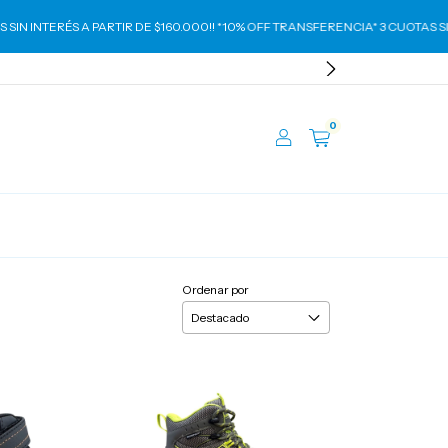
IN INTERÉS A PARTIR DE $160.000!! *10% OFF TRANSFERENCIA* 3 CUOTAS SIN 
0
Ordenar por