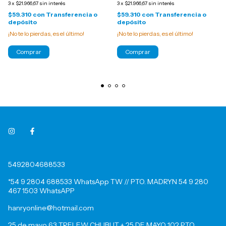
3
x
$21.966,67
sin interés
3
x
$21.966,67
sin interés
$59.310
con
Transferencia o
$59.310
con
Transferencia o
depósito
depósito
¡No te lo pierdas, es el último!
¡No te lo pierdas, es el último!
Comprar
Comprar
5492804688533
*54 9 2804 688533 WhatsApp TW // PTO. MADRYN 54 9 280
467 1503 WhatsAPP
hanryonline@hotmail.com
25 de mayo 63 TRELEW CHUBUT + 25 DE MAYO 102 PTO.