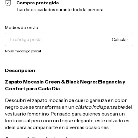
Compra protegida
Tus datos cuidados durante toda la compra.
Entregas para el CP:
Cambiar CP
Medios de envío
Calcular
No sé mi código postal
Descripción
Zapato Mocasín Green & Black Negro: Elegancia y
Confort para Cada Día
Descubrí el zapato mocasín de cuero gamuza en color
negro que se transforma en un
clásico indispensable
del
vestuario femenino. Pensado para quienes buscan un
look casual pero con un toque elegante, este calzado es
ideal para acompañarte en diversas ocasiones.