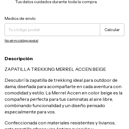
Tus datos cuidados durante toda la compra.
Entregas para el CP:
Cambiar CP
Medios de envío
Calcular
No sé mi código postal
Descripción
ZAPATILLA TREKKING MERREL ACCEN BEIGE
Descubrí la zapatilla de trekking ideal para outdoor de
dama, diseñada para acompañarte en cada aventura con
comodidad y estilo. La Merrel Accen en color beige es la
compañera perfecta para tus caminatas al aire libre,
combinando funcionalidad y un diseño pensado
especialmente para vos.
Confeccionada con materiales resistentes y livianos,