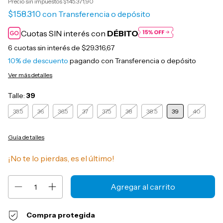
Precio sin impuestos
$145.371,90
$158.310
con
Transferencia o depósito
Cuotas SIN interés con
DÉBITO
6
cuotas sin interés de
$29.316,67
10% de descuento
pagando con Transferencia o depósito
Ver más detalles
Talle:
39
35.5
36
36.5
37
37.5
38
38.5
39
40
Guía de talles
¡No te lo pierdas, es el último!
Compra protegida