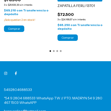
3
x
$25.633,33
sin interés
ZAPATILLA FERLI 13701
$69.210
con
Transferencia o
$72.500
depósito
¡Solo quedan
2
en stock!
3
x
$24.166,67
sin interés
$65.250
con
Transferencia o
Comprar
depósito
Comprar
5492804688533
*54 9 2804 688533 WhatsApp TW // PTO. MADRYN 54 9 280
467 1503 WhatsAPP