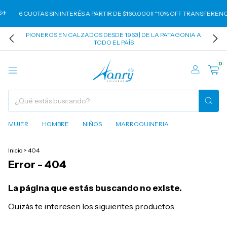
️
6 CUOTAS SIN INTERÉS A PARTIR DE $160.000!! *10% OFF TRANSFERENCI
PIONEROS EN CALZADOS DESDE 1963 | DE LA PATAGONIA A
TODO EL PAÍS
0
MUJER
HOMBRE
NIÑOS
MARROQUINERIA
Inicio
>
404
Error - 404
La página que estás buscando no existe.
Quizás te interesen los siguientes productos.