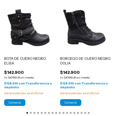
BOTA DE CUERO NEGRO.
BORCEGO DE CUERO NEGRO.
ELISA
00LIA
$142.900
$142.900
3
x
$47.633,33
sin interés
3
x
$47.633,33
sin interés
$128.610
con
Transferencia o
$128.610
con
Transferencia o
depósito
depósito
¡No te lo pierdas, es el último!
¡No te lo pierdas, es el último!
Comprar
Comprar