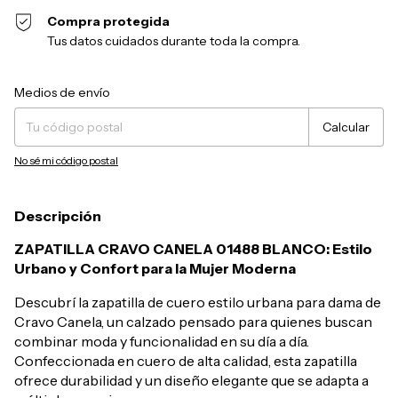
Compra protegida
Tus datos cuidados durante toda la compra.
Entregas para el CP:
Cambiar CP
Medios de envío
Calcular
No sé mi código postal
Descripción
ZAPATILLA CRAVO CANELA 01488 BLANCO: Estilo
Urbano y Confort para la Mujer Moderna
Descubrí la zapatilla de cuero estilo urbana para dama de
Cravo Canela, un calzado pensado para quienes buscan
combinar moda y funcionalidad en su día a día.
Confeccionada en cuero de alta calidad, esta zapatilla
ofrece durabilidad y un diseño elegante que se adapta a