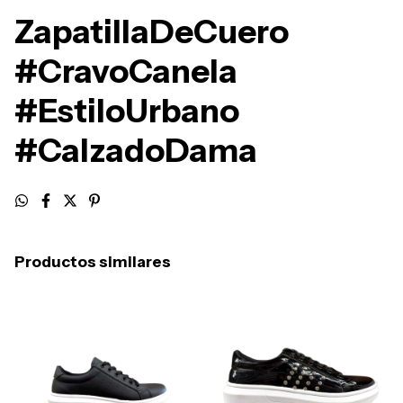
ZapatillaDeCuero
#CravoCanela
#EstiloUrbano
#CalzadoDama
Productos similares