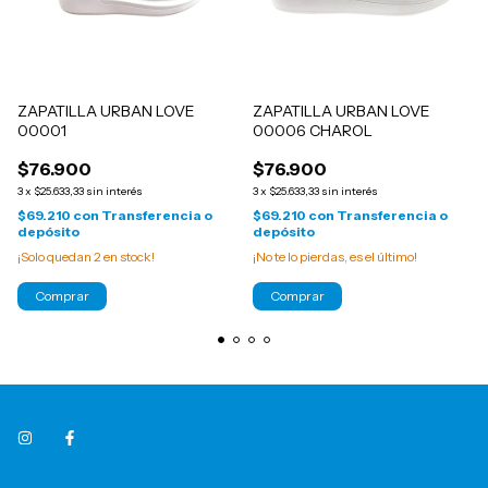
ZAPATILLA URBAN LOVE
ZAPATILLA URBAN LOVE
00001
00006 CHAROL
$76.900
$76.900
3
x
$25.633,33
sin interés
3
x
$25.633,33
sin interés
$69.210
con
Transferencia o
$69.210
con
Transferencia o
depósito
depósito
¡Solo quedan
2
en stock!
¡No te lo pierdas, es el último!
Comprar
Comprar