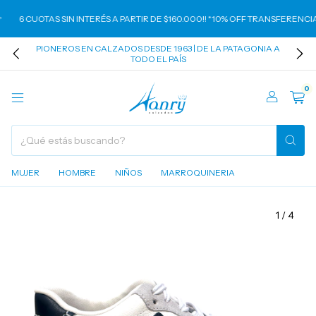
6 CUOTAS SIN INTERÉS A PARTIR DE $160.000!! *10% OFF TRANSFERENCIA* 
PIONEROS EN CALZADOS DESDE 1963 | DE LA PATAGONIA A
TODO EL PAÍS
0
MUJER
HOMBRE
NIÑOS
MARROQUINERIA
1
/
4