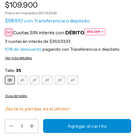
$109.900
Precio sin impuestos
$90.826,45
$98.910
con
Transferencia o depósito
Cuotas SIN interés con
DÉBITO
3
cuotas sin interés de
$36.633,33
10% de descuento
pagando con Transferencia o depósito
Ver más detalles
Talle:
35
35
36
37
38
39
40
Guía de talles
¡No te lo pierdas, es el último!