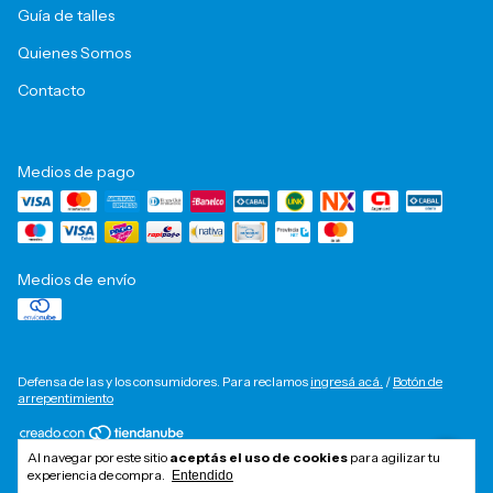
Guía de talles
Quienes Somos
Contacto
Medios de pago
Medios de envío
Defensa de las y los consumidores. Para reclamos
ingresá acá.
/
Botón de
arrepentimiento
Al navegar por este sitio
aceptás el uso de cookies
para agilizar tu
Copyright Calzados Hanry - 2026. Todos los derechos reservados.
experiencia de compra.
Entendido