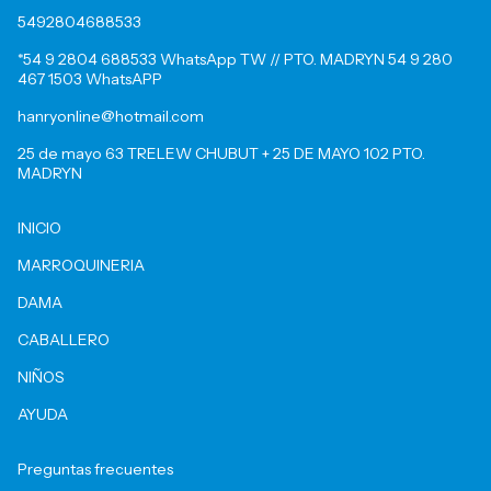
5492804688533
*54 9 2804 688533 WhatsApp TW // PTO. MADRYN 54 9 280
467 1503 WhatsAPP
hanryonline@hotmail.com
25 de mayo 63 TRELEW CHUBUT + 25 DE MAYO 102 PTO.
MADRYN
INICIO
MARROQUINERIA
DAMA
CABALLERO
NIÑOS
AYUDA
Preguntas frecuentes