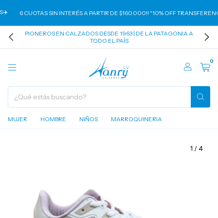
️
6 CUOTAS SIN INTERÉS A PARTIR DE $160.000!! *10% OFF TRANSFERENCI
PIONEROS EN CALZADOS DESDE 1963 | DE LA PATAGONIA A
TODO EL PAÍS
0
MUJER
HOMBRE
NIÑOS
MARROQUINERIA
1
/
4