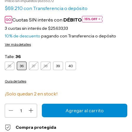
Precio sin impuestos
$63.553,72
$69.210
con
Transferencia o depósito
Cuotas SIN interés con
DÉBITO
3
cuotas sin interés de
$25.633,33
10% de descuento
pagando con Transferencia o depósito
Ver más detalles
Talle:
36
35
36
37
38
39
40
Guía de talles
¡Solo quedan
2
en stock!
Compra protegida