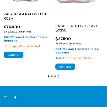
ZAPATILLA A NATION EPSIL
ROSA
ZAPATILLA DELI ROJO ART.
$76.900
00350
3
x
$25.633,33
sin interés
$69.210
con
Transferencia o
$27.500
depósito
3
x
$9.166,67
sin interés
¡No te lo pierdas, es el último!
$24.750
con
Transferencia o
depósito
Comprar
¡No te lo pierdas, es el último!
Comprar