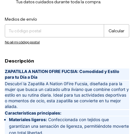
Tus datos cuidados durante toda la compra.
Entregas para el CP:
Cambiar CP
Medios de envío
Calcular
No sé mi código postal
Descripción
ZAPATILLA A NATION 0FIRE FUCSIA: Comodidad y Estilo
para tu Día a Día
Descubrí la Zapatilla A Nation 0Fire Fucsia, diseñada para la
mujer que busca un calzado
ultra liviano
que combine confort y
estilo en su rutina diaria. Ideal para tus actividades deportivas
o momentos de ocio, esta zapatilla se convierte en tu mejor
aliada.
Características principales:
Materiales ligeros:
Confeccionada con tejidos que
garantizan una sensación de ligereza, permitiéndote moverte
con total libertad.