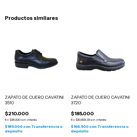
Productos similares
ZAPATO DE CUERO CAVATINI
ZAPATO DE CUERO CAVATINI
3510
3720
$210.000
$185.000
6
x
$35.000
sin interés
6
x
$30.833,33
sin interés
$189.000
con
Transferencia o
$166.500
con
Transferencia o
depósito
depósito