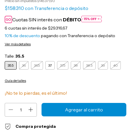
Precio sin impuestos
$145.371,90
$158.310
con
Transferencia o depósito
Cuotas SIN interés con
DÉBITO
6
cuotas sin interés de
$29.316,67
10% de descuento
pagando con Transferencia o depósito
Ver más detalles
Talle:
35.5
35.5
36
36.5
37
37.5
38
38.5
39
40
Guía de talles
¡No te lo pierdas, es el último!
Compra protegida