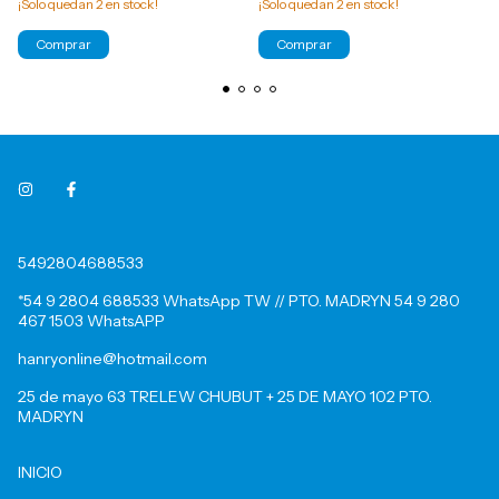
¡Solo quedan
2
en stock!
¡Solo quedan
2
en stock!
Comprar
Comprar
5492804688533
*54 9 2804 688533 WhatsApp TW // PTO. MADRYN 54 9 280
467 1503 WhatsAPP
hanryonline@hotmail.com
25 de mayo 63 TRELEW CHUBUT + 25 DE MAYO 102 PTO.
MADRYN
INICIO