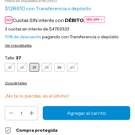
Precio sin impuestos
$118.099,17
$128.610
con
Transferencia o depósito
Cuotas SIN interés con
DÉBITO
3
cuotas sin interés de
$47.633,33
10% de descuento
pagando con Transferencia o depósito
Ver más detalles
Talle:
37
35
36
37
38
39
40
Guía de talles
¡No te lo pierdas, es el último!
Compra protegida