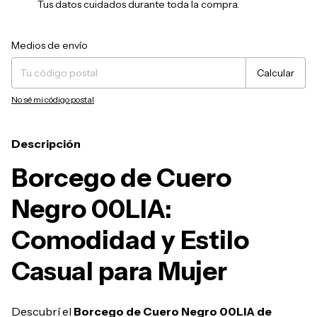
Tus datos cuidados durante toda la compra.
Entregas para el CP:
Cambiar CP
Medios de envío
Calcular
No sé mi código postal
Descripción
Borcego de Cuero
Negro 00LIA:
Comodidad y Estilo
Casual para Mujer
Descubrí el
Borcego de Cuero Negro 00LIA de