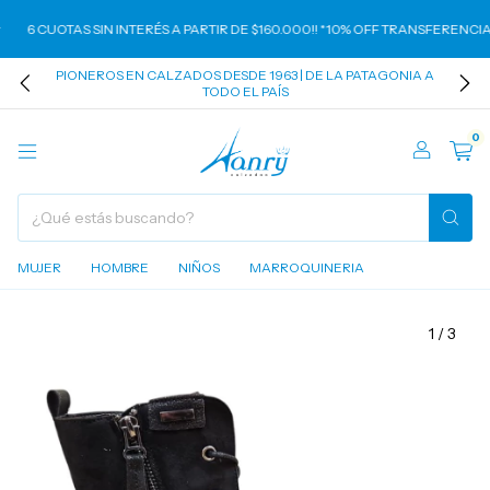
6 CUOTAS SIN INTERÉS A PARTIR DE $160.000!! *10% OFF TRANSFERENCIA* 
PIONEROS EN CALZADOS DESDE 1963 | DE LA PATAGONIA A
TODO EL PAÍS
0
MUJER
HOMBRE
NIÑOS
MARROQUINERIA
1
/
3