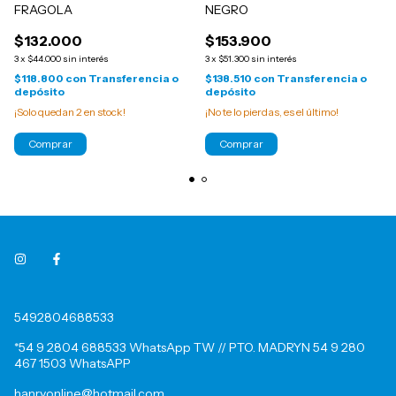
FRAGOLA
NEGRO
$132.000
$153.900
3
x
$44.000
sin interés
3
x
$51.300
sin interés
$118.800
con
Transferencia o
$138.510
con
Transferencia o
depósito
depósito
¡Solo quedan
2
en stock!
¡No te lo pierdas, es el último!
Comprar
Comprar
5492804688533
*54 9 2804 688533 WhatsApp TW // PTO. MADRYN 54 9 280
467 1503 WhatsAPP
hanryonline@hotmail.com