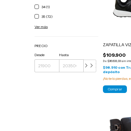
34 (1)
35 (72)
Ver más
ZAPATILLA V
PRECIO
$109.900
Desde
Hasta
3
x
$36.633,33
sin in
$98.910
con
Tr
depósito
¡No te lo pierdas, e
Comprar