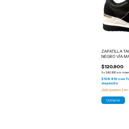
ZAPATILLA T
NEGRO VÍA M
$120.900
3
x
$40.300
sin inte
$108.810
con
T
depósito
¡Solo quedan
2
en 
Comprar