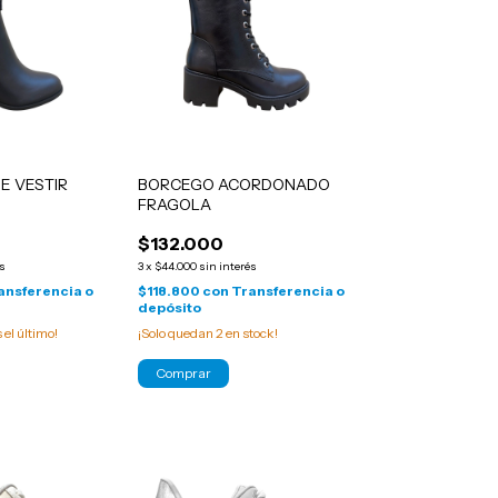
E VESTIR
BORCEGO ACORDONADO
FRAGOLA
$132.000
és
3
x
$44.000
sin interés
ansferencia o
$118.800
con
Transferencia o
depósito
s el último!
¡Solo quedan
2
en stock!
Comprar