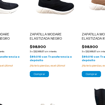
ODARE
ZAPATILLA MODARE
ZAPATILLA M
NEGRO
ELASTIZADA NEGRO
ELASTIZADA 
$98.900
$98.900
terés
3
x
$32.966,67
sin interés
3
x
$32.966,67
sin int
ansferencia o
$89.010
con
Transferencia o
$89.010
con
Tra
depósito
depósito
s el último!
¡No te lo pierdas, es el último!
¡No te lo pierdas, e
Comprar
Comprar