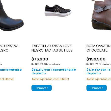
RO URBANA
ZAPATILLA URBAN LOVE
BOTA CAVATIN
EGRO
NEGRO TACHAS SUTILES
CHOCOLATE
$76.900
$199.900
és
3
x
$25.633,33
sin interés
6
x
$33.316,67
sin int
ansferencia o
$69.210
con
Transferencia o
$179.910
con
Tr
depósito
depósito
s el último!
¡No te lo pierdas, es el último!
¡No te lo pierdas, e
Comprar
Comprar