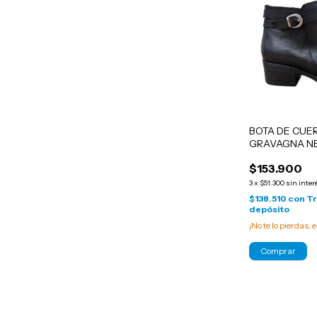
BOTA DE CUE
GRAVAGNA N
$153.900
3
x
$51.300
sin inter
$138.510
con
Tr
depósito
¡No te lo pierdas, e
Comprar