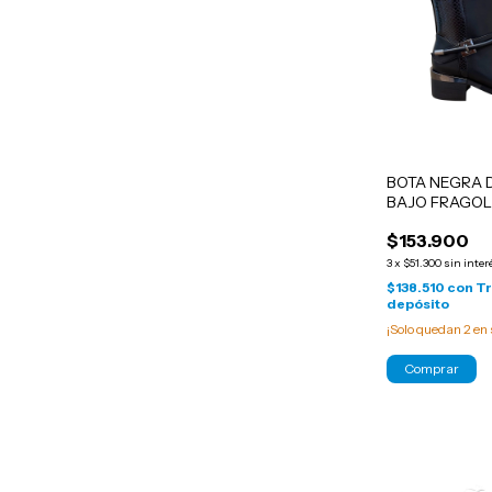
BOTA NEGRA 
BAJO FRAGO
$153.900
3
x
$51.300
sin inter
$138.510
con
Tr
depósito
¡Solo quedan
2
en 
Comprar