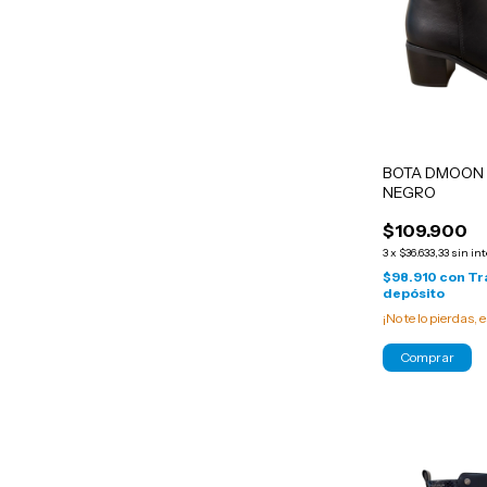
BOTA DMOON
NEGRO
$109.900
3
x
$36.633,33
sin in
$98.910
con
Tr
depósito
¡No te lo pierdas, e
Comprar