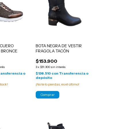
 CUERO
BOTA NEGRA DE VESTIR
0 BRONCE
FRAGOLA TACÓN
$153.900
erés
3
x
$51.300
sin interés
ansferencia o
$138.510
con
Transferencia o
depósito
tock!
¡No te lo pierdas, es el último!
Comprar