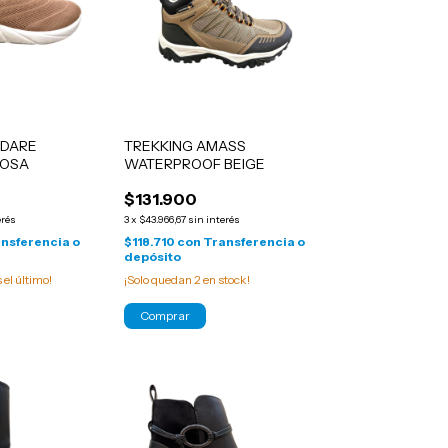
ODARE
TREKKING AMASS
ROSA
WATERPROOF BEIGE
$131.900
erés
3
x
$43.966,67
sin interés
nsferencia o
$118.710
con
Transferencia o
depósito
s el último!
¡Solo quedan
2
en stock!
Comprar