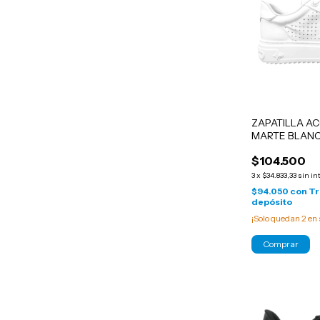
ZAPATILLA A
MARTE BLAN
$104.500
3
x
$34.833,33
sin in
$94.050
con
Tr
depósito
¡Solo quedan
2
en 
Comprar