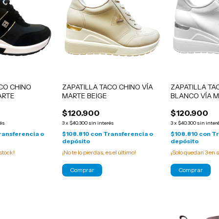
ACO CHINO
ZAPATILLA TACO CHINO VÍA
ZAPATILLA TA
ARTE
MARTE BEIGE
BLANCO VÍA 
$120.900
$120.900
rés
3
x
$40.300
sin interés
3
x
$40.300
sin inter
ransferencia o
$108.810
con
Transferencia o
$108.810
con
Tr
depósito
depósito
stock!
¡No te lo pierdas, es el último!
¡Solo quedan
3
en s
Comprar
Comprar