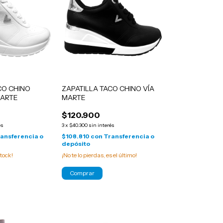
CO CHINO
ZAPATILLA TACO CHINO VÍA
MARTE
MARTE
$120.900
és
3
x
$40.300
sin interés
ansferencia o
$108.810
con
Transferencia o
depósito
tock!
¡No te lo pierdas, es el último!
Comprar