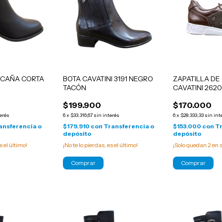
 CAÑA CORTA
BOTA CAVATINI 3191 NEGRO
ZAPATILLA DE
TACÓN
CAVATINI 262
$199.900
$170.000
terés
6
x
$33.316,67
sin interés
6
x
$28.333,33
sin int
ansferencia o
$179.910
con
Transferencia o
$153.000
con
Tr
depósito
depósito
s el último!
¡No te lo pierdas, es el último!
¡Solo quedan
2
en s
Comprar
Comprar