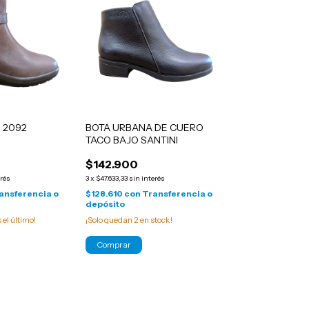
I 2092
BOTA URBANA DE CUERO
TACO BAJO SANTINI
$142.900
erés
3
x
$47.633,33
sin interés
ansferencia o
$128.610
con
Transferencia o
depósito
s el último!
¡Solo quedan
2
en stock!
Comprar