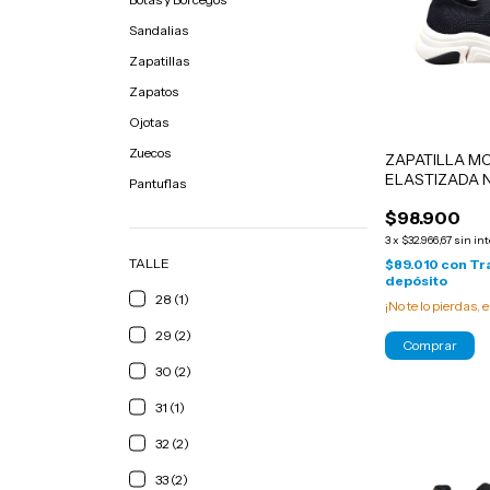
Sandalias
Zapatillas
Zapatos
Ojotas
Zuecos
ZAPATILLA M
ELASTIZADA 
Pantuflas
$98.900
3
x
$32.966,67
sin in
TALLE
$89.010
con
Tr
depósito
28 (1)
¡No te lo pierdas, e
29 (2)
Comprar
30 (2)
31 (1)
32 (2)
33 (2)