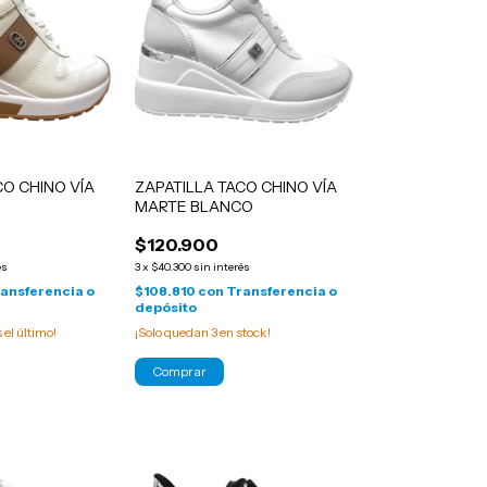
CO CHINO VÍA
ZAPATILLA TACO CHINO VÍA
MARTE BLANCO
$120.900
és
3
x
$40.300
sin interés
ansferencia o
$108.810
con
Transferencia o
depósito
s el último!
¡Solo quedan
3
en stock!
Comprar