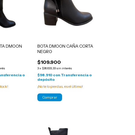
LTA DMOON
BOTA DMOON CAÑA CORTA
NEGRO
$109.900
erés
3
x
$36.633,33
sin interés
ansferencia o
$98.910
con
Transferencia o
depósito
tock!
¡No te lo pierdas, es el último!
Comprar