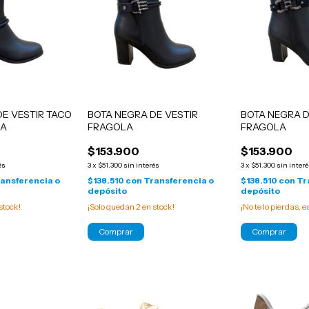
DE VESTIR TACO
BOTA NEGRA DE VESTIR
BOTA NEGRA D
LA
FRAGOLA
FRAGOLA
$153.900
$153.900
és
3
x
$51.300
sin interés
3
x
$51.300
sin inter
ansferencia o
$138.510
con
Transferencia o
$138.510
con
Tr
depósito
depósito
stock!
¡Solo quedan
2
en stock!
¡No te lo pierdas, e
Comprar
Comprar