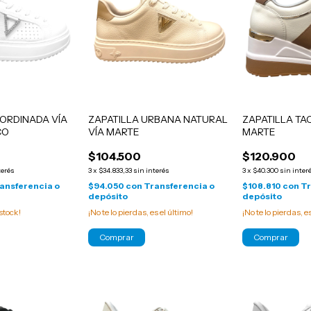
CORDINADA VÍA
ZAPATILLA URBANA NATURAL
ZAPATILLA TA
CO
VÍA MARTE
MARTE
$104.500
$120.900
terés
3
x
$34.833,33
sin interés
3
x
$40.300
sin inter
ansferencia o
$94.050
con
Transferencia o
$108.810
con
Tr
depósito
depósito
stock!
¡No te lo pierdas, es el último!
¡No te lo pierdas, e
Comprar
Comprar